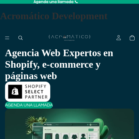
Agenda una llamada 📞
Agenda una llamada 📞
Acromático Development
Agencia Web Expertos en
Shopify, e-commerce y
páginas web
AGENDA UNA LLAMADA