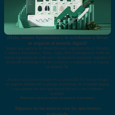
¡Hola, somos Acromático y te ayudamos a llevar
tu negocio al mundo digital!
Somos una agencia de desarrollo web, especializada en
Shopify
,
Comercio Electrónico, Sitios / Apps Web e Inteligencia Artificial.
Somos ingenieros de software y diseñadores buscando impulsar el
desarrollo tecnológico de los comercios e impulsando el internet
en general 🚀.
¡Estamos aquí para ayudarte en tu transición! Ya sea que tengas
un negocio establecido y quieras incursionar en el mundo digital,
o sea apenas una idea que buscas llevar a cabo, podemos
ayudarte.
Platícanos, ¡Si tu lo sueñas, nosotros lo construimos!
Contáctanos
Algunas de las marcas con las que hemos
trabajado