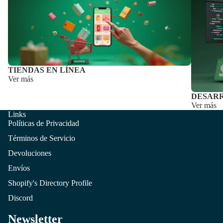
TIENDAS EN LÍNEA
Ver más
DESARR
Ver más
Links
Políticas de Privacidad
Términos de Servicio
Devoluciones
Envíos
Shopify's Directory Profile
Discord
Newsletter