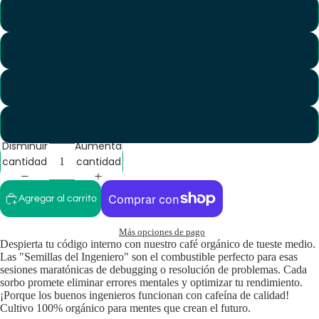
250g
500g
1kg
2kg
Disminuir
Aumentar
cantidad
cantidad
Agregar al carrito
Más opciones de pago
Despierta tu código interno con nuestro café orgánico de tueste medio.
Las "Semillas del Ingeniero" son el combustible perfecto para esas
sesiones maratónicas de debugging o resolución de problemas. Cada
sorbo promete eliminar errores mentales y optimizar tu rendimiento.
¡Porque los buenos ingenieros funcionan con cafeína de calidad!
Cultivo 100% orgánico para mentes que crean el futuro.