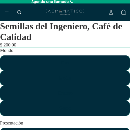
Agenda una llamada 📞
Agenda una llamada 📞
Semillas del Ingeniero, Café de
Calidad
$ 200.00
Molido
Fino
Medio
Gruesro
Grano
Presentación