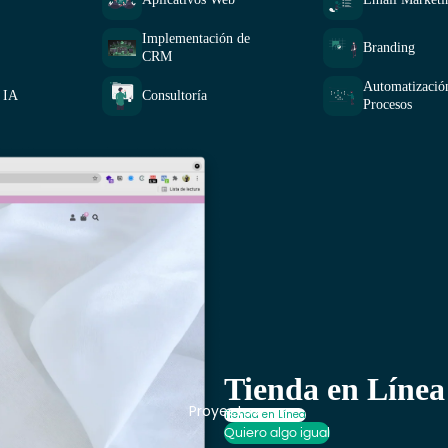
Implementación de
Branding
CRM
Automatizació
 IA
Consultoría
Procesos
Tienda en Línea
Proyectos
Tienda en Línea
Quiero algo igual