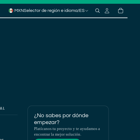
MXN
Selector de región e idioma
/
ES
AL
¿No sabes por dónde
empezar?
Platícanos tu proyecto y te ayudamos a
encontrar la mejor solución.
ng