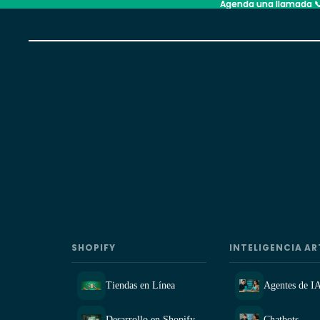
Agenda una llamada 
Agenda una llamada 
SHOPIFY
INTELIGENCIA AR
Tiendas en Línea
Agentes de I
Desarrollo en Shopify
Chatbots