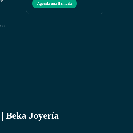
Agenda una llamada
n de
 | Beka Joyería